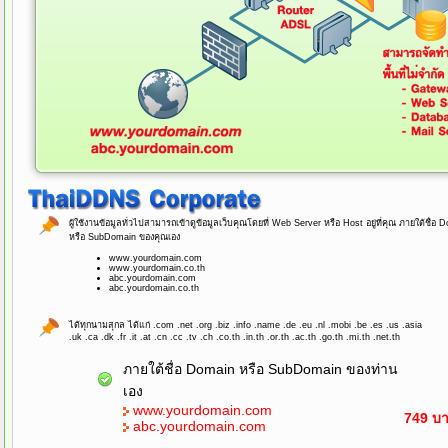
ผู้ใช้งานข้อมูลทั่วไปสามารถเข้าดูข้อมูลเว็บคุณโดยที่ Web Server หรือ Host อยู่ที่คุณ ภายใต้ชื่อ 
หรือ SubDomain ของคุณเอง
www.yourdomain.com
www.yourdomain.co.th
abc.yourdomain.com
abc.yourdomain.co.th
ได้ทุกนามสุกล ได้แก่ .com .net .org .biz .info .name .de .eu .nl .mobi .be .es .us .asia
.uk .ca .dk .fr .it .at .cn .cc .tv .ch .co.th .in.th .or.th .ac.th .go.th .mi.th .net.th
ภายใต้ชื่อ Domain หรือ SubDomain ของท่าน
เอง
www.yourdomain.com
749 บา
abc.yourdomain.com